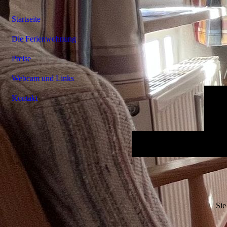
Startseite
Die Ferienwohnung
Preise
Webcam und Links
Kontakt
Sie