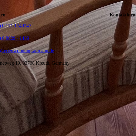
nen
Kontaktform
) 0 171 1749247
) 0 8029 - 1489
@ferienwohnung-aumann.de
netweg 19, 83708 Kreuth, Germany