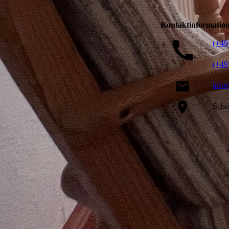
Kontaktinformatio
(+49
(+49
info
Schö